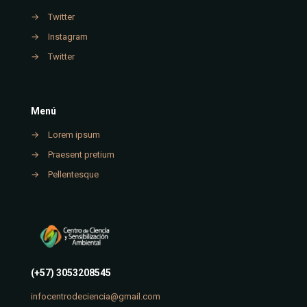
→
Twitter
→
Instagram
→
Twitter
Menú
→
Lorem ipsum
→
Praesent pretium
→
Pellentesque
(+57) 3053208545
infocentrodeciencia@gmail.com